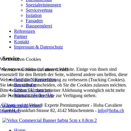
Spezialreinigungen
Servicevertrag
Isolation
Fassaden
Bauspenglerei
Referenzen
Partner
Kontakt
Impressum & Datenschutz
Service
Wir benutzen Cookies
Wir nutzen Cookies auf unserer Website. Einige von ihnen sind
Service von Hoba Cavaliere GmbH
essenziell für den Betrieb der Seite, während andere uns helfen, diese
Beratung / Konzeption
Website und die Nutzererfahrung zu verbessern (Tracking Cookies).
Baueingabe
Sie können selbst entscheiden, ob Sie die Cookies zulassen möchten.
Einbau / Umsetzung
Bitte beachten Sie, dass bei einer Ablehnung womöglich nicht mehr
Wartung / Follow Up
alle Funktionalitäten der Seite zur Verfügung stehen.
Velux® Experte Premiumpartner - Hoba Cavaliere
Akzeptieren
Ablehnen
GmbH, Frankfurt-Strasse 82, 4142 Münchenstein -
info@hoba.ch
Impressum
Home