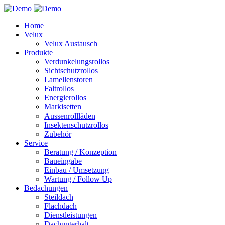
Home
Velux
Velux Austausch
Produkte
Verdunkelungsrollos
Sichtschutzrollos
Lamellenstoren
Faltrollos
Energierollos
Markisetten
Aussenrollläden
Insektenschutzrollos
Zubehör
Service
Beratung / Konzeption
Baueingabe
Einbau / Umsetzung
Wartung / Follow Up
Bedachungen
Steildach
Flachdach
Dienstleistungen
Dachunterhalt