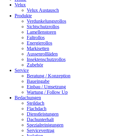
Velux
Velux Austausch
Produkte
Verdunkelungsrollos
Sichtschutzrollos
Lamellenstoren
Faltrollos
Energierollos
Markisetten
Aussenrollläden
Insektenschutzrollos
Zubehör
Service
Beratung / Konzeption
Baueingabe
Einbau / Umsetzung
Wartung / Follow Up
Bedachungen
Steildach
Flachdach
Dienstleistungen
Dachunterhalt
Spezialreinigungen
Servicevertrag
Isolation